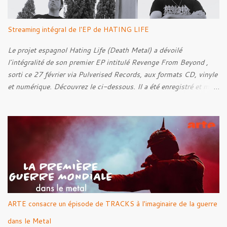
Streaming intégral de l'EP de HATING LIFE
Le projet espagnol Hating Life (Death Metal) a dévoilé
l'intégralité de son premier EP intitulé Revenge From Beyond ,
sorti ce 27 février via Pulverised Records, aux formats CD, vinyle
et numérique. Découvrez le ci-dessous. Il a été enregistré et mixé
par Santi et l'artwork a été réalisé par Luxi Lahtinen. Tracklist: 01.
Into The Grave 02. The Eternal Embrace 03. A Somber Night 04.
Rebellion Against The Vile 05. Revenge From Beyond 06. The
Sense Of Fear
ARTE consacre un épisode de TRACKS à l'imaginaire de la guerre
dans le Metal