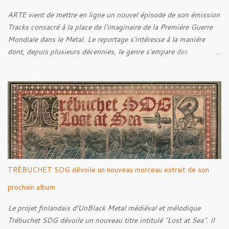
ARTE vient de mettre en ligne un nouvel épisode de son émission
Tracks consacré à la place de l'imaginaire de la Première Guerre
Mondiale dans le Metal. Le reportage s'intéresse à la manière
dont, depuis plusieurs décennies, le genre s'empare des
représentations de la Grande Guerre, entre démarche mémorielle,
regard critique et fascination pour ses symboles. Pour alimenter
cette réflexion, Tracks est allé à la rencontre de Noise (
Kanonenfieber ) et de Dmytro Kumar ( 1914 ), qui reviennent sur
leur intérêt pour la Première Guerre mondiale. Le documentaire
donne également la parole au producteur Kristian "Kohle"
Kohlmannslehner, collaborateur de 1914 , ainsi qu'à l'historien
Ralf Raths, directeur du Musée allemand des blindés de Munster,
afin d'interroger plus largement la place des images de guerre
TRÉBUCHET SDG dévoile un nouveau morceau extrait de son
dans l'esthétique et l'imaginaire du Metal. Le reportage est à
découvrir ci-dessous :
prochain album
Le projet finlandais d’UnBlack Metal médiéval et mélodique
Trébuchet SDG dévoile un nouveau titre intitulé "Lost at Sea". Il