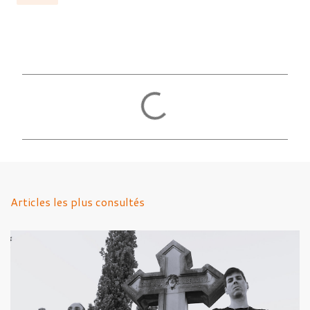
C
o
m
m
e
n
Articles les plus consultés
t
a
i
r
e
s