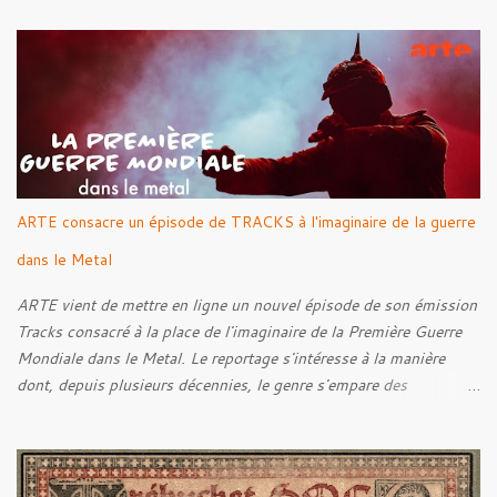
Into The Grave 02. The Eternal Embrace 03. A Somber Night 04.
Rebellion Against The Vile 05. Revenge From Beyond 06. The
Sense Of Fear
ARTE consacre un épisode de TRACKS à l'imaginaire de la guerre
dans le Metal
ARTE vient de mettre en ligne un nouvel épisode de son émission
Tracks consacré à la place de l'imaginaire de la Première Guerre
Mondiale dans le Metal. Le reportage s'intéresse à la manière
dont, depuis plusieurs décennies, le genre s'empare des
représentations de la Grande Guerre, entre démarche mémorielle,
regard critique et fascination pour ses symboles. Pour alimenter
cette réflexion, Tracks est allé à la rencontre de Noise (
Kanonenfieber ) et de Dmytro Kumar ( 1914 ), qui reviennent sur