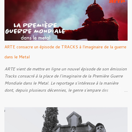
i
r
e
s
ARTE consacre un épisode de TRACKS à l'imaginaire de la guerre
dans le Metal
ARTE vient de mettre en ligne un nouvel épisode de son émission
Tracks consacré à la place de l'imaginaire de la Première Guerre
Mondiale dans le Metal. Le reportage s'intéresse à la manière
dont, depuis plusieurs décennies, le genre s'empare des
représentations de la Grande Guerre, entre démarche mémorielle,
regard critique et fascination pour ses symboles. Pour alimenter
cette réflexion, Tracks est allé à la rencontre de Noise (
Kanonenfieber ) et de Dmytro Kumar ( 1914 ), qui reviennent sur
leur intérêt pour la Première Guerre mondiale. Le documentaire