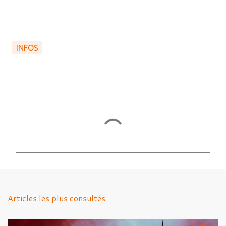
INFOS
C
o
m
m
e
n
Articles les plus consultés
t
a