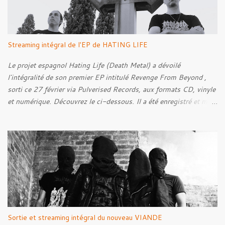
donne également la parole au producteur Kristian "Kohle"
Kohlmannslehner, collaborateur de 1914 , ainsi qu'à l'historien
Ralf Raths, directeur du Musée allemand des blindés de Munster,
afin d'interroger plus largement la place des images de guerre
Streaming intégral de l'EP de HATING LIFE
dans l'esthétique et l'imaginaire du Metal. Le reportage est à
découvrir ci-dessous :
Le projet espagnol Hating Life (Death Metal) a dévoilé
l'intégralité de son premier EP intitulé Revenge From Beyond ,
sorti ce 27 février via Pulverised Records, aux formats CD, vinyle
et numérique. Découvrez le ci-dessous. Il a été enregistré et mixé
par Santi et l'artwork a été réalisé par Luxi Lahtinen. Tracklist: 01.
Into The Grave 02. The Eternal Embrace 03. A Somber Night 04.
Rebellion Against The Vile 05. Revenge From Beyond 06. The
Sense Of Fear
Sortie et streaming intégral du nouveau VIANDE