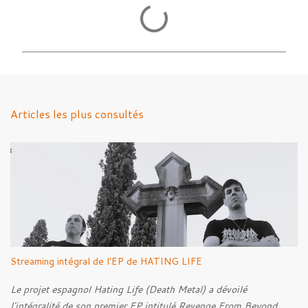
C
o
m
m
e
n
Articles les plus consultés
t
a
i
r
e
s
Streaming intégral de l'EP de HATING LIFE
Le projet espagnol Hating Life (Death Metal) a dévoilé
l'intégralité de son premier EP intitulé Revenge From Beyond ,