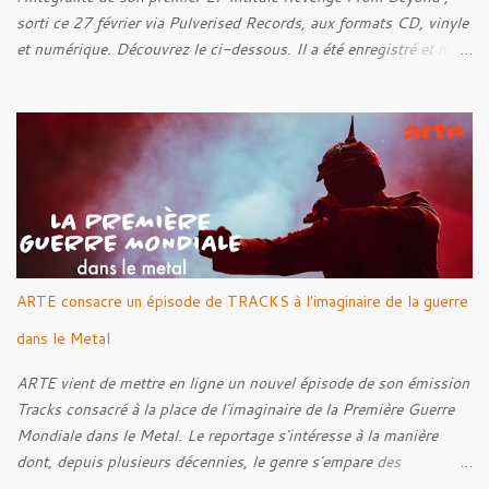
sorti ce 27 février via Pulverised Records, aux formats CD, vinyle
et numérique. Découvrez le ci-dessous. Il a été enregistré et mixé
par Santi et l'artwork a été réalisé par Luxi Lahtinen. Tracklist: 01.
Into The Grave 02. The Eternal Embrace 03. A Somber Night 04.
Rebellion Against The Vile 05. Revenge From Beyond 06. The
Sense Of Fear
ARTE consacre un épisode de TRACKS à l'imaginaire de la guerre
dans le Metal
ARTE vient de mettre en ligne un nouvel épisode de son émission
Tracks consacré à la place de l'imaginaire de la Première Guerre
Mondiale dans le Metal. Le reportage s'intéresse à la manière
dont, depuis plusieurs décennies, le genre s'empare des
représentations de la Grande Guerre, entre démarche mémorielle,