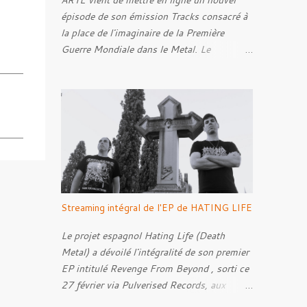
ARTE vient de mettre en ligne un nouvel
épisode de son émission Tracks consacré à
la place de l'imaginaire de la Première
Guerre Mondiale dans le Metal. Le
reportage s'intéresse à la manière dont,
depuis plusieurs décennies, le genre
s'empare des représentations de la Grande
Guerre, entre démarche mémorielle, regard
critique et fascination pour ses symboles.
Pour alimenter cette réflexion, Tracks est
allé à la rencontre de Noise ( Kanonenfieber
) et de Dmytro Kumar ( 1914 ), qui
reviennent sur leur intérêt pour la Première
Streaming intégral de l'EP de HATING LIFE
Guerre mondiale. Le documentaire donne
également la parole au producteur Kristian
Le projet espagnol Hating Life (Death
"Kohle" Kohlmannslehner, collaborateur de
Metal) a dévoilé l'intégralité de son premier
1914 , ainsi qu'à l'historien Ralf Raths,
EP intitulé Revenge From Beyond , sorti ce
directeur du Musée allemand des blindés de
27 février via Pulverised Records, aux
Munster, afin d'interroger plus largement la
formats CD, vinyle et numérique.