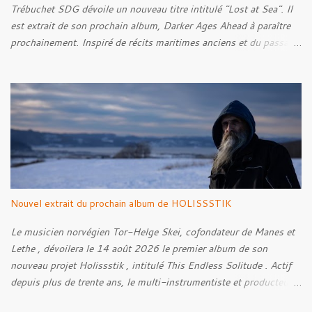
Trébuchet SDG dévoile un nouveau titre intitulé "Lost at Sea". Il
est extrait de son prochain album, Darker Ages Ahead à paraître
prochainement. Inspiré de récits maritimes anciens et du passage
de l’Évangile selon Matthieu 14:30-33, le morceau met en scène
un marin confronté à une tempête et à la perspective de la mort.
Derrière cette imagerie, le groupe développe un propos autour de
la persévérance et de l’espoir face aux épreuves, alors que le
personnage finit par retrouver la force de continuer malgré les
ténèbres qui l’entourent.
Nouvel extrait du prochain album de HOLISSSTIK
Le musicien norvégien Tor-Helge Skei, cofondateur de Manes et
Lethe , dévoilera le 14 août 2026 le premier album de son
nouveau projet Holissstik , intitulé This Endless Solitude . Actif
depuis plus de trente ans, le multi-instrumentiste et producteur
poursuit son exploration des musiques extrêmes et