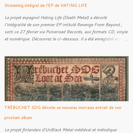
Streaming intégral de l'EP de HATING LIFE
Le projet espagnol Hating Life (Death Metal) a dévoilé
l'intégralité de son premier EP intitulé Revenge From Beyond ,
sorti ce 27 février via Pulverised Records, aux formats CD, vinyle
et numérique. Découvrez le ci-dessous. Il a été enregistré et mixé
par Santi et l'artwork a été réalisé par Luxi Lahtinen. Tracklist: 01.
Into The Grave 02. The Eternal Embrace 03. A Somber Night 04.
Rebellion Against The Vile 05. Revenge From Beyond 06. The
Sense Of Fear
TRÉBUCHET SDG dévoile un nouveau morceau extrait de son
prochain album
Le projet finlandais d’UnBlack Metal médiéval et mélodique