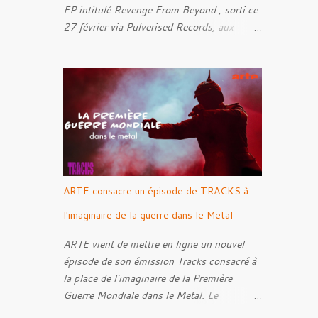
EP intitulé Revenge From Beyond , sorti ce
27 février via Pulverised Records, aux
formats CD, vinyle et numérique.
Découvrez le ci-dessous. Il a été enregistré
et mixé par Santi et l'artwork a été réalisé
par Luxi Lahtinen. Tracklist: 01. Into The
Grave 02. The Eternal Embrace 03. A
Somber Night 04. Rebellion Against The
Vile 05. Revenge From Beyond 06. The
Sense Of Fear
ARTE consacre un épisode de TRACKS à
l'imaginaire de la guerre dans le Metal
ARTE vient de mettre en ligne un nouvel
épisode de son émission Tracks consacré à
la place de l'imaginaire de la Première
Guerre Mondiale dans le Metal. Le
reportage s'intéresse à la manière dont,