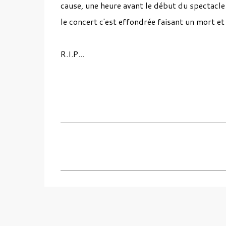
cause, une heure avant le début du spectacl
le concert c'est effondrée faisant un mort e
R.I.P...
C
o
m
m
e
n
t