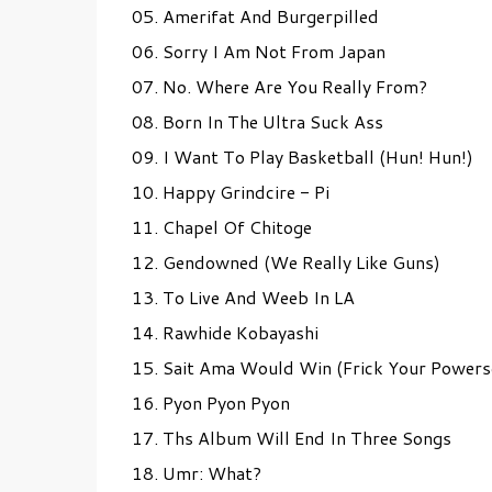
05. Amerifat And Burgerpilled
06. Sorry I Am Not From Japan
07. No. Where Are You Really From?
08. Born In The Ultra Suck Ass
09. I Want To Play Basketball (Hun! Hun!)
10. Happy Grindcire - Pi
11. Chapel Of Chitoge
12. Gendowned (We Really Like Guns)
13. To Live And Weeb In LA
14. Rawhide Kobayashi
15. Sait Ama Would Win (Frick Your Powers
16. Pyon Pyon Pyon
17. Ths Album Will End In Three Songs
18. Umr: What?