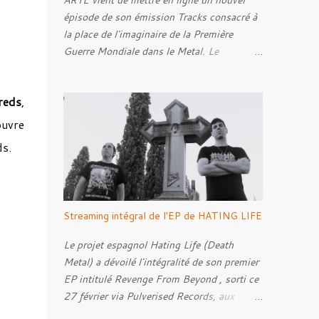
ARTE vient de mettre en ligne un nouvel
épisode de son émission Tracks consacré à
la place de l'imaginaire de la Première
Guerre Mondiale dans le Metal. Le
reportage s'intéresse à la manière dont,
depuis plusieurs décennies, le genre
reds
,
s'empare des représentations de la Grande
Guerre, entre démarche mémorielle, regard
ouvre
critique et fascination pour ses symboles.
ds.
Pour alimenter cette réflexion, Tracks est
allé à la rencontre de Noise ( Kanonenfieber
) et de Dmytro Kumar ( 1914 ), qui
reviennent sur leur intérêt pour la Première
Streaming intégral de l'EP de HATING LIFE
Guerre mondiale. Le documentaire donne
également la parole au producteur Kristian
Le projet espagnol Hating Life (Death
"Kohle" Kohlmannslehner, collaborateur de
Metal) a dévoilé l'intégralité de son premier
1914 , ainsi qu'à l'historien Ralf Raths,
EP intitulé Revenge From Beyond , sorti ce
directeur du Musée allemand des blindés de
27 février via Pulverised Records, aux
Munster, afin d'interroger plus largement la
formats CD, vinyle et numérique.