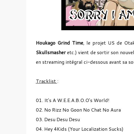
Houkago Grind Time
, le projet US de Ot
Skullsmasher
etc.) vient de sortir son nouv
en streaming intégral ci-dessous avant sa so
Tracklist
:
01. It's A W.E.E.A.B.O.O's World!
02. No Rizz No Goon No Chat No Aura
03. Desu Desu Desu
04. Hey 4Kids (Your Localization Sucks)