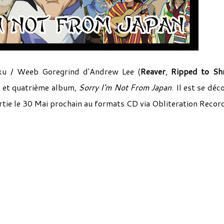
aku / Weeb Goregrind d'Andrew Lee (
Reaver
,
Ripped to Sh
el et quatrième album,
Sorry I'm Not From Japan
. Il est se déc
rtie le 30 Mai prochain au formats CD via Obliteration Recor