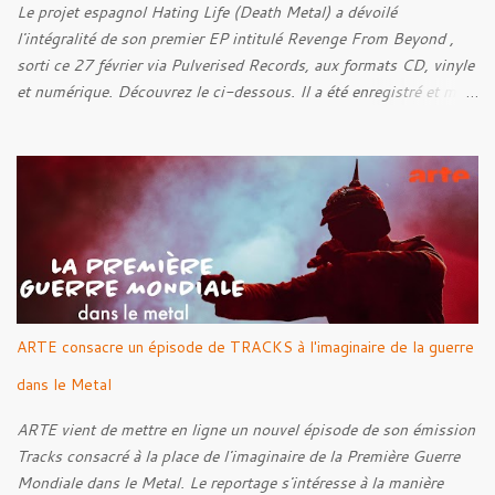
Le projet espagnol Hating Life (Death Metal) a dévoilé
l'intégralité de son premier EP intitulé Revenge From Beyond ,
sorti ce 27 février via Pulverised Records, aux formats CD, vinyle
et numérique. Découvrez le ci-dessous. Il a été enregistré et mixé
par Santi et l'artwork a été réalisé par Luxi Lahtinen. Tracklist: 01.
Into The Grave 02. The Eternal Embrace 03. A Somber Night 04.
Rebellion Against The Vile 05. Revenge From Beyond 06. The
Sense Of Fear
ARTE consacre un épisode de TRACKS à l'imaginaire de la guerre
dans le Metal
ARTE vient de mettre en ligne un nouvel épisode de son émission
Tracks consacré à la place de l'imaginaire de la Première Guerre
Mondiale dans le Metal. Le reportage s'intéresse à la manière