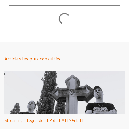
C
o
m
m
e
n
Articles les plus consultés
t
a
i
r
e
s
Streaming intégral de l'EP de HATING LIFE