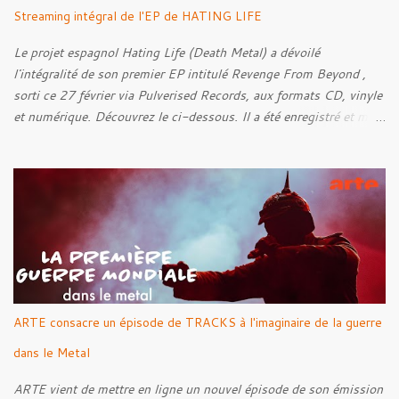
Streaming intégral de l'EP de HATING LIFE
Le projet espagnol Hating Life (Death Metal) a dévoilé
l'intégralité de son premier EP intitulé Revenge From Beyond ,
sorti ce 27 février via Pulverised Records, aux formats CD, vinyle
et numérique. Découvrez le ci-dessous. Il a été enregistré et mixé
par Santi et l'artwork a été réalisé par Luxi Lahtinen. Tracklist: 01.
Into The Grave 02. The Eternal Embrace 03. A Somber Night 04.
Rebellion Against The Vile 05. Revenge From Beyond 06. The
Sense Of Fear
ARTE consacre un épisode de TRACKS à l'imaginaire de la guerre
dans le Metal
ARTE vient de mettre en ligne un nouvel épisode de son émission