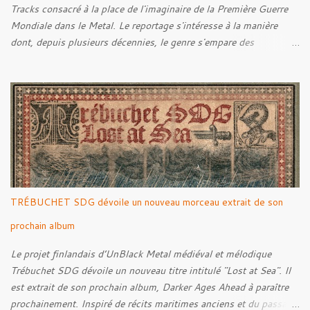
Tracks consacré à la place de l'imaginaire de la Première Guerre
Mondiale dans le Metal. Le reportage s'intéresse à la manière
dont, depuis plusieurs décennies, le genre s'empare des
représentations de la Grande Guerre, entre démarche mémorielle,
regard critique et fascination pour ses symboles. Pour alimenter
cette réflexion, Tracks est allé à la rencontre de Noise (
Kanonenfieber ) et de Dmytro Kumar ( 1914 ), qui reviennent sur
leur intérêt pour la Première Guerre mondiale. Le documentaire
donne également la parole au producteur Kristian "Kohle"
Kohlmannslehner, collaborateur de 1914 , ainsi qu'à l'historien
Ralf Raths, directeur du Musée allemand des blindés de Munster,
afin d'interroger plus largement la place des images de guerre
TRÉBUCHET SDG dévoile un nouveau morceau extrait de son
dans l'esthétique et l'imaginaire du Metal. Le reportage est à
découvrir ci-dessous :
prochain album
Le projet finlandais d’UnBlack Metal médiéval et mélodique
Trébuchet SDG dévoile un nouveau titre intitulé "Lost at Sea". Il
est extrait de son prochain album, Darker Ages Ahead à paraître
prochainement. Inspiré de récits maritimes anciens et du passage